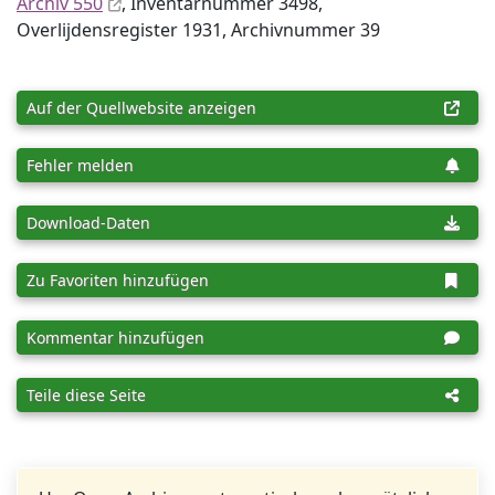
Archiv 550
, Inventar­nummer 3498,
Overlijdensregister 1931, Archiv­nummer 39
Auf der Quellwebsite anzeigen
Fehler melden
Download-Daten
Zu Favoriten hinzufügen
Kommentar hinzufügen
Teile diese Seite