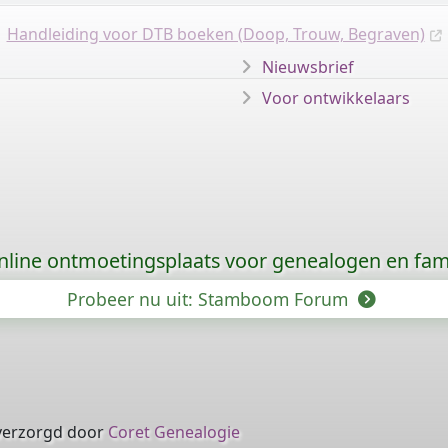
Handleiding voor DTB boeken (Doop, Trouw, Begraven)
Nieuwsbrief
Voor ontwikkelaars
nline ontmoetingsplaats voor genealogen en fami
Probeer nu uit: Stamboom Forum
verzorgd door
Coret Genealogie