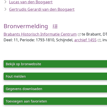
Lucas van den Boogaert
Gertrudis Gerardi van den Boogaert
Bronvermelding
Brabants Historisch Informatie Centrum
te Brabant, 
Deel: 11, Periode: 1793-1810, Schijndel,
archief 1455
, i
Bekijk op bronwebsite
Fout melden
Gegevens downloaden
Toevoegen aan favorieten