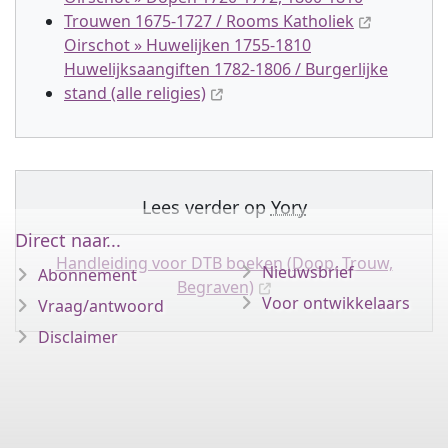
Trouwen 1675-1727 / Rooms Katholiek
Oirschot » Huwelijken 1755-1810
Huwelijksaangiften 1782-1806 / Burgerlijke
stand (alle religies)
Lees verder op
Yory
Direct naar...
Handleiding voor DTB boeken (Doop, Trouw,
Nieuwsbrief
Abonnement
Begraven)
Voor ontwikkelaars
Vraag/antwoord
Disclaimer