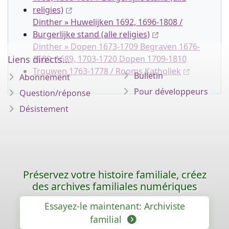
religies)
Dinther » Huwelijken 1692, 1696-1808 /
Burgerlijke stand (alle religies)
Dinther » Dopen 1673-1709 Begraven 1676-
Liens directs...
1680, 1689, 1703-1720 Dopen 1709-1810
Trouwen 1763-1778 / Rooms Katholiek
Bulletin
Abonnement
Pour développeurs
Question/réponse
Désistement
Préservez votre histoire familiale, créez
des archives familiales numériques
Essayez-le maintenant: Archiviste
familial