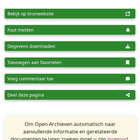
Bekijk op bronwebsite
Fout melden
Gegevens downloaden
Toevoegen aan favorieten
Voeg commentaar toe
Deel deze pagina
Om Open Archieven automatisch naar
aanvullende informatie en gerelateerde
documenten te laten zoeken moet u zijn
ingelogd
.