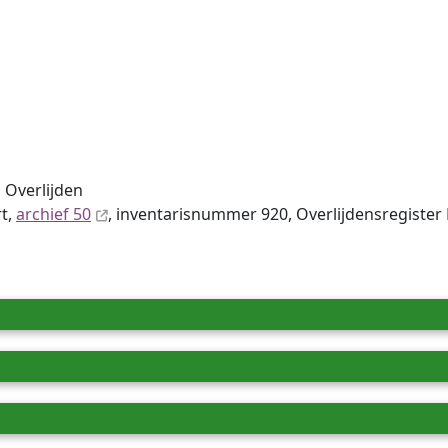
 Overlijden
rt,
archief 50
, inventaris­num­mer 920, Overlijdensregister