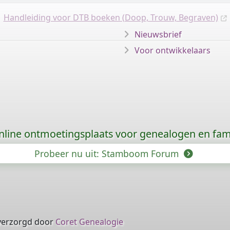
Handleiding voor DTB boeken (Doop, Trouw, Begraven)
Nieuwsbrief
Voor ontwikkelaars
nline ontmoetingsplaats voor genealogen en fami
Probeer nu uit: Stamboom Forum
verzorgd door
Coret Genealogie