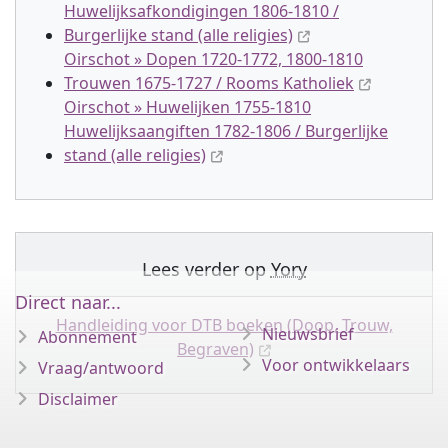
Huwelijksafkondigingen 1806-1810 /
Burgerlijke stand (alle religies)
Oirschot » Dopen 1720-1772, 1800-1810
Trouwen 1675-1727 / Rooms Katholiek
Oirschot » Huwelijken 1755-1810
Huwelijksaangiften 1782-1806 / Burgerlijke
stand (alle religies)
Lees verder op
Yory
Direct naar...
Handleiding voor DTB boeken (Doop, Trouw,
Nieuwsbrief
Abonnement
Begraven)
Voor ontwikkelaars
Vraag/antwoord
Disclaimer