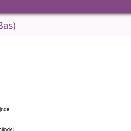
Bas)
ijndel
hijndel