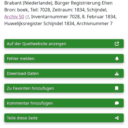
Brabant (Niederlande), Bürger Registrierung Ehen
Bron: boek, Teil: 7028, Zeitraum: 1834, Schijndel,
Archiv 50
, Inventar­nummer 7028, 8. Februar 1834,
Huwelijksregister Schijndel 1834, Archiv­nummer 7
Auf der Quellwebsite anzeigen
Fehler melden
Download-Daten
Zu Favoriten hinzufügen
Kommentar hinzufügen
Teile diese Seite