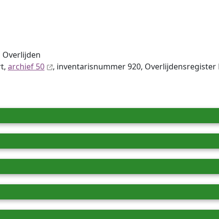
 Overlijden
rt,
archief 50
, inventaris­num­mer 920, Overlijdensregister