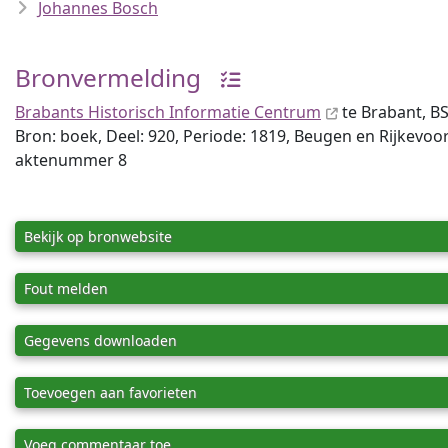
Johannes Bosch
Bronvermelding
Brabants Historisch Informatie Centrum
te Brabant, BS
Bron: boek, Deel: 920, Periode: 1819, Beugen en Rijkevoo
aktenummer 8
Bekijk op bronwebsite
Fout melden
Gegevens downloaden
Toevoegen aan favorieten
Voeg commentaar toe