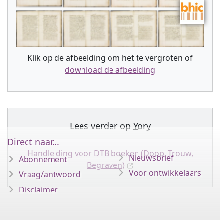
Klik op de afbeelding om het te vergroten of
download de afbeelding
Lees verder op
Yory
Direct naar...
Handleiding voor DTB boeken (Doop, Trouw,
Nieuwsbrief
Abonnement
Begraven)
Voor ontwikkelaars
Vraag/antwoord
Disclaimer