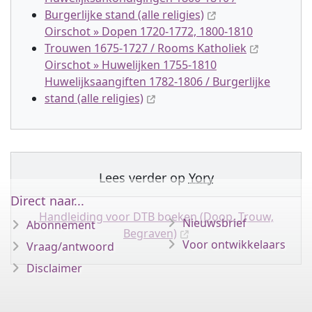
Burgerlijke stand (alle religies)
Oirschot » Dopen 1720-1772, 1800-1810
Trouwen 1675-1727 / Rooms Katholiek
Oirschot » Huwelijken 1755-1810
Huwelijksaangiften 1782-1806 / Burgerlijke
stand (alle religies)
Lees verder op
Yory
Direct naar...
Handleiding voor DTB boeken (Doop, Trouw,
Nieuwsbrief
Abonnement
Begraven)
Voor ontwikkelaars
Vraag/antwoord
Disclaimer