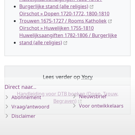
Burgerlijke stand (alle religies)
Oirschot » Dopen 1720-1772, 1800-1810
Trouwen 1675-1727 / Rooms Katholiek
Oirschot » Huwelijken 1755-1810
Huwelijksaangiften 1782-1806 / Burgerlijke
stand (alle religies)
Lees verder op
Yory
Direct naar...
Handleiding voor DTB boeken (Doop, Trouw,
Nieuwsbrief
Abonnement
Begraven)
Voor ontwikkelaars
Vraag/antwoord
Disclaimer