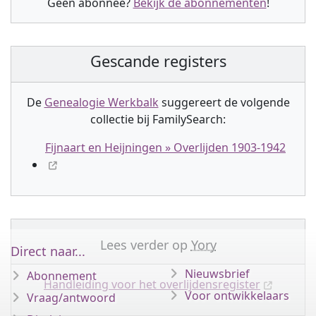
Geen abonnee?
Bekijk de abonnementen
!
Gescande registers
De
Genealogie Werkbalk
suggereert de volgende
collectie
bij FamilySearch:
Fijnaart en Heijningen » Overlijden 1903-1942
Lees verder op
Yory
Direct naar...
Nieuwsbrief
Abonnement
Handleiding voor het overlijdensregister
Voor ontwikkelaars
Vraag/antwoord