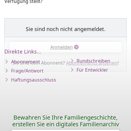
Verfügung stellt?
Sie sind noch nicht angemeldet.
Anmelden
Direkte Links...
Rundschreiben
Abonnement
Sie sind kein Abonnent?
Abonnements ansehen
!
Für Entwickler
Frage/Antwort
Haftungsausschluss
Bewahren Sie Ihre Familiengeschichte,
erstellen Sie ein digitales Familienarchiv