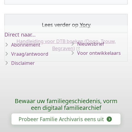
Lees verder op
Yory
Direct naar...
Handleiding voor DTB boeken (Doop, Trouw,
Nieuwsbrief
Abonnement
Begraven)
Voor ontwikkelaars
Vraag/antwoord
Disclaimer
Bewaar uw familiegeschiedenis, vorm
een digitaal familiearchief
Probeer Familie Archivaris eens uit