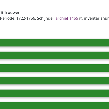
TB Trouwen
Periode: 1722-1756, Schijndel,
archief 1455
, inventaris­n