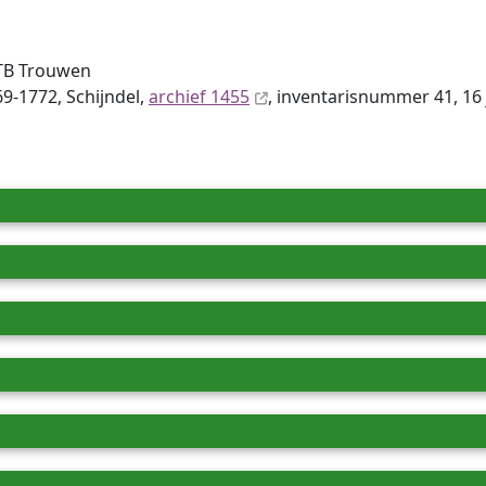
TB Trouwen
9-1772, Schijndel,
archief 1455
, inventaris­num­mer 41, 1