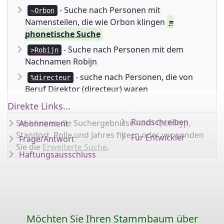
- Suche nach Personen mit
~Orbon
Namensteilen, die wie Orbon klingen
=
phonetische Suche
- Suche nach Personen mit dem
>Robijn
Nachnamen Robijn
- suche nach Personen, die von
%directeur
Beruf Direktor (directeur) waren
Direkte Links...
Rundschreiben
Sie können die Suchergebnisse nach Quelltyp,
Abonnement
Standort, Rolle und Jahres filtern oder verwenden
Für Entwickler
Frage/Antwort
Sie die
Erweiterte Suche
.
Haftungsausschluss
Möchten Sie Ihren Stammbaum über